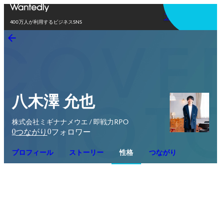
アプリを使う
400万人が利用するビジネスSNS
八木澤 允也
株式会社ミギナナメウエ / 即戦力RPO
0
0
つながり
フォロワー
プロフィール
ストーリー
性格
つながり