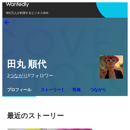
アプリを使う
400万人が利用するビジネスSNS
田丸 順代
3
0
つながり
フォロワー
プロフィール
ストーリー 1
性格
つながり
最近のストーリー