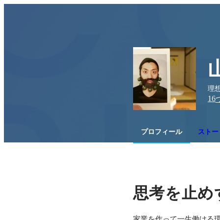
理想
16
プロフィール
ストー
思考を止め
家業を作って一生働ける環