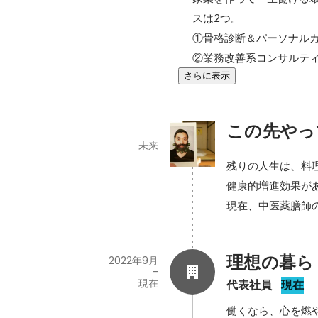
スは2つ。

①骨格診断＆パーソナルカ
②業務改善系コンサルテ
さらに表示
この先やっ
未来
残りの人生は、料
健康的増進効果が
現在、中医薬膳師
理想の暮ら
2022年9月
-
現在
代表社員
現在
働くなら、心を燃