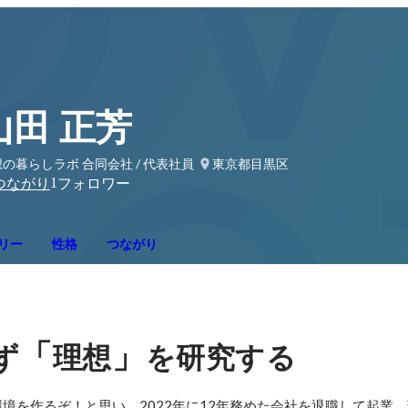
山田 正芳
の暮らしラボ 合同会社 / 代表社員
東京都目黒区
1
つながり
フォロワー
リー
性格
つながり
「
」
ず
理想
を研究する
境を作るぞ！と思い、2022年に12年務めた会社を退職して起業