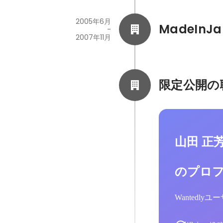
2005年6月
MadeInJ
-
2007年11月
限定公開の
山田 正
のプロ
Wantedl