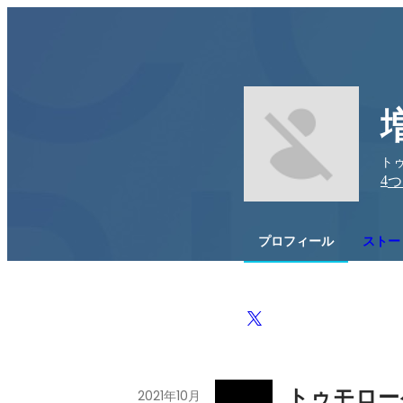
ト
4
つ
プロフィール
ストー
トゥモロー
2021年10月