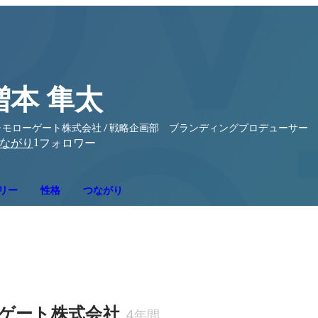
増本 隼太
ゥモローゲート株式会社 / 戦略企画部 ブランディングプロデューサー
1
ながり
フォロワー
リー
性格
つながり
ゲート株式会社
4年間