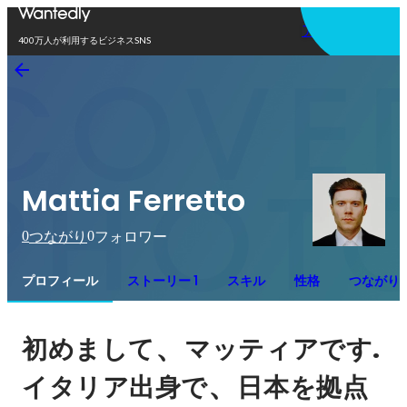
アプリを使う
400万人が利用するビジネスSNS
Mattia Ferretto
0
0
つながり
フォロワー
プロフィール
ストーリー 1
スキル
性格
つながり
、
. 
初めまして
マッティアです
、
イタリア出身で
日本を拠点