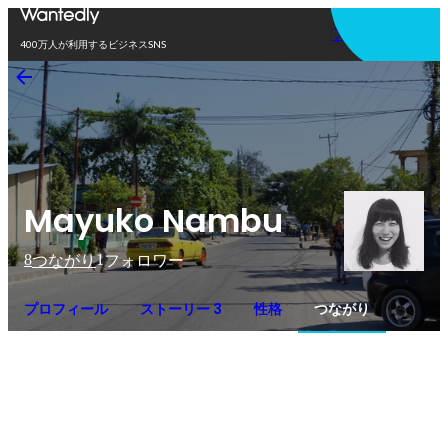
アプリを使う
400万人が利用するビジネスSNS
Mayuko Nambu
8
1
つながり
フォロワー
プロフィール
ストーリー 3
性格
つながり