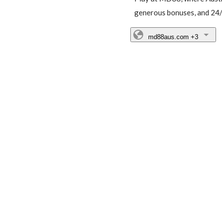
generous bonuses, and 24/
md88aus.com
+3