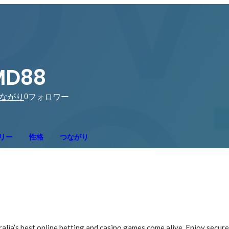
MD88
0
ながり
フォロワー
リー
性格
つながり
lia’s best online betting and casino games come alive. Enjoy secure 