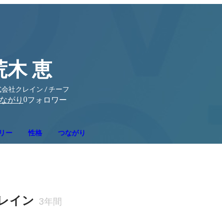
荒木 恵
会社クレイン / チーフ
0
ながり
フォロワー
リー
性格
つながり
レイン
3年間