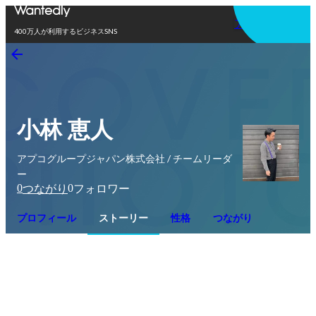
アプリを使う
400万人が利用するビジネスSNS
小林 恵人
アプコグループジャパン株式会社 / チームリーダ
ー
0
0
つながり
フォロワー
プロフィール
ストーリー
性格
つながり