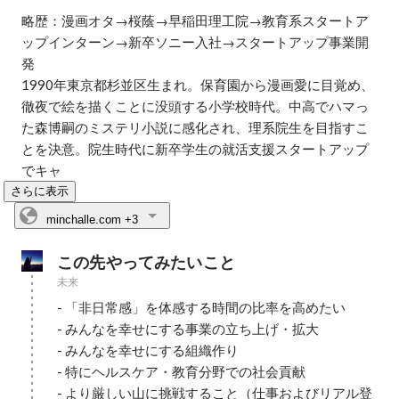
略歴：漫画オタ→桜蔭→早稲田理工院→教育系スタートア
ップインターン→新卒ソニー入社→スタートアップ事業開
発

1990年東京都杉並区生まれ。保育園から漫画愛に目覚め、
徹夜で絵を描くことに没頭する小学校時代。中高でハマっ
た森博嗣のミステリ小説に感化され、理系院生を目指すこ
とを決意。院生時代に新卒学生の就活支援スタートアップ
でキャ
さらに表示
minchalle.com
+3
この先やってみたいこと
未来
- 「非日常感」を体感する時間の比率を高めたい

- みんなを幸せにする事業の立ち上げ・拡大

- みんなを幸せにする組織作り

- 特にヘルスケア・教育分野での社会貢献

- より厳しい山に挑戦すること（仕事およびリアル登