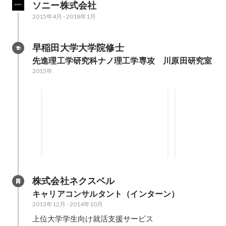
ソニー株式会社
2015年4月
-
2018年1月
早稲田大学大学院修士
先進理工学研究科ナノ理工学専攻　川原田研究室
2015年
ワークスアプリケーションズ イ
第26回ダイ
ンターン最優秀賞
ム ポスタ
株式会社ネクスベル
キャリアコンサルタント（インターン）
2013年12月
-
2014年10月
上位大学学生向け就活支援サービス