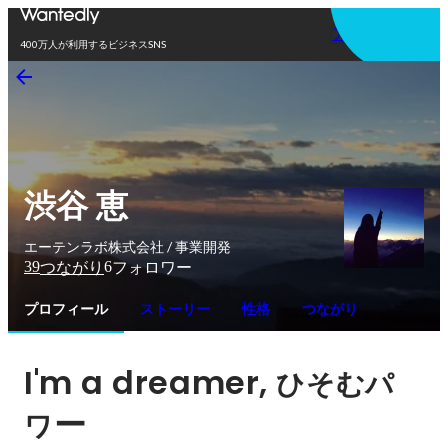
アプリを使う
400万人が利用するビジネスSNS
渋谷 恵
エーテンラボ株式会社 / 事業開発
39
6
つながり
フォロワー
プロフィール
ストーリー
性格
つながり
I'm a dreamer, 
ひそむパ
ー
ワ