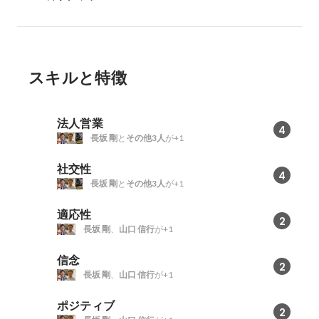
スキルと特徴
法人営業
4
長坂 剛
と
その他3人
が+1
社交性
4
長坂 剛
と
その他3人
が+1
適応性
2
長坂 剛
、
山口 信行
が+1
信念
2
長坂 剛
、
山口 信行
が+1
ポジティブ
2