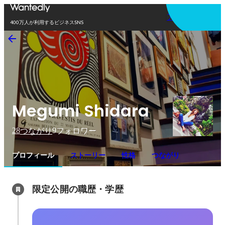
アプリを使う
400万人が利用するビジネスSNS
Megumi Shidara
28
9
つながり
フォロワー
プロフィール
ストーリー
性格
つながり
限定公開の職歴・学歴