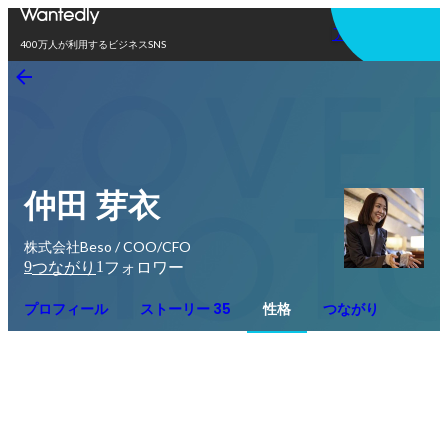
アプリを使う
400万人が利用するビジネスSNS
仲田 芽衣
株式会社Beso / COO/CFO
9
1
つながり
フォロワー
プロフィール
ストーリー 35
性格
つながり