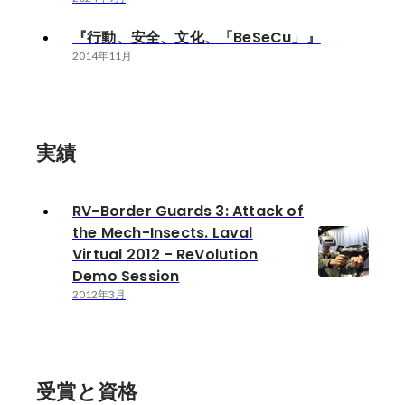
『行動、安全、文化、「BeSeCu」』
2014年11月
実績
RV-Border Guards 3: Attack of
the Mech-Insects. Laval
Virtual 2012 - ReVolution
Demo Session
2012年3月
受賞と資格