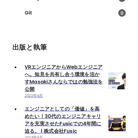
Git
0
出版と執筆
VRエンジニアからWebエンジニア
へ。知見を共有し合う環境を活か
すMasakiさんならではの勉強法を
公開
2025年4月
エンジニアとしての「価値」を高
めたい！30代のエンジニアキャリ
アを充実させたFusicでの4年間に
迫る。 | 株式会社Fusic
2024年9月