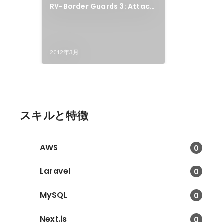
RV-Border Guards 3: Attack
of the Mech-Insects. Laval
Virtual 2012 - ReVolution
Demo Session
2012年3月
スキルと特徴
AWS
0
Laravel
0
MySQL
0
Next.js
0