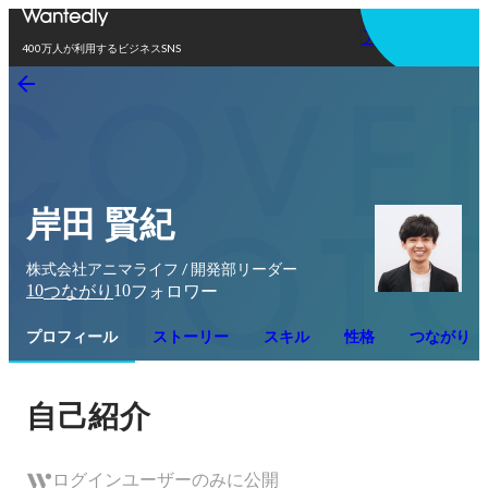
アプリを使う
400万人が利用するビジネスSNS
岸田 賢紀
株式会社アニマライフ / 開発部リーダー
10
10
つながり
フォロワー
プロフィール
ストーリー
スキル
性格
つながり
自己紹介
ログインユーザーのみに公開