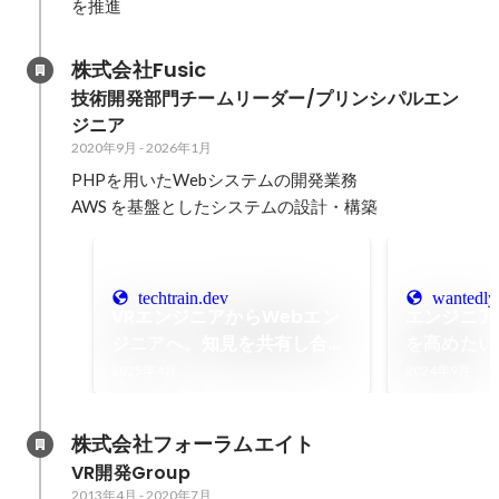
を推進
株式会社Fusic
技術開発部門チームリーダー/プリンシパルエン
ジニア
2020年9月
-
2026年1月
PHPを用いたWebシステムの開発業務

AWS を基盤としたシステムの設計・構築
techtrain.dev
wantedly
VRエンジニアからWebエン
エンジニア
ジニアへ。知見を共有し合う
を高めたい
環境を活かすMasakiさんな
アキャリア
2025年4月
2024年9月
らではの勉強法を公開
Fusicでの
式会社Fusi
株式会社フォーラムエイト
VR開発Group
2013年4月
-
2020年7月