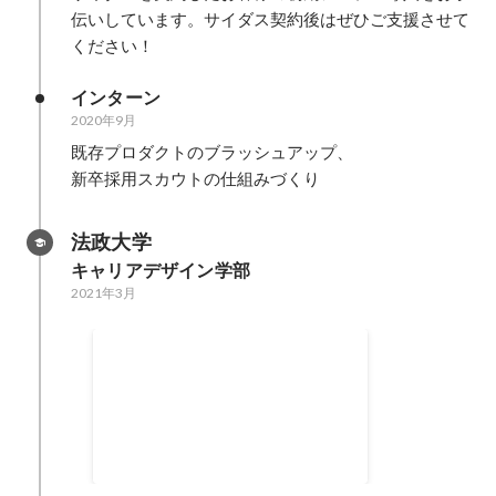
伝いしています。サイダス契約後はぜひご支援させて
ください！
インターン
2020年9月
既存プロダクトのブラッシュアップ、

新卒採用スカウトの仕組みづくり
法政大学
キャリアデザイン学部
2021年3月
地域づくりインターンの会
「都市部の学生たち」と「農村部
の地域」の人々を結ぶ、きっかけ
づくりの場です。地域の人々の受
2017年6月
-
2018年1月
け入れの中、約2週間、群馬県の
高山村という地域で地域づくり活