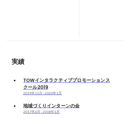
TOWインタラクティブプロ
モーションスクール2019
株式会社TOWが開催している広
告講座です。 人にトキメキを与え
る体験価値、映像が生むワクワ
2019年11月
-
2020年1月
ク、キャッチコピーの面白さな
ど、プロモーションにおけるアプ
ローチ法について学びました！
実績
TOWインタラクティブプロモーションス
クール2019
2019年11月
-
2020年1月
地域づくりインターンの会
2017年6月
-
2018年1月