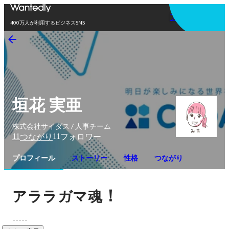
アプリを使う
400万人が利用するビジネスSNS
垣花 実亜
株式会社サイダス / 人事チーム
11
11
つながり
フォロワー
プロフィール
ストーリー
性格
つながり
！
アララガマ魂
-----