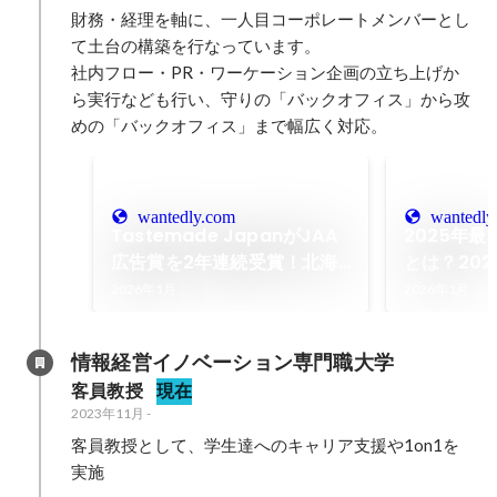
財務・経理を軸に、一人目コーポレートメンバーとし
て土台の構築を行なっています。

社内フロー・PR・ワーケーション企画の立ち上げか
ら実行なども行い、守りの「バックオフィス」から攻
めの「バックオフィス」まで幅広く対応。
wantedly.com
wantedly
Tastemade JapanがJAA
2025年
広告賞を2年連続受賞！北海
とは？20
道産の牛乳・乳製品の魅力を
最速予測！
2026年1月
2026年1月
「言葉を超えた」映像美で描
く
情報経営イノベーション専門職大学
客員教授
現在
2023年11月
-
客員教授として、学生達へのキャリア支援や1on1を
実施