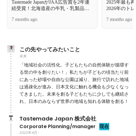
Tastemade JapanがJAA広告賞を2年連
2025年最
続受賞！北海道産の牛乳・乳製品の
2026年のト
魅力を「言葉を超えた」映像美で描
7 months ago
7 months ago
く
この先やってみたいこと
未来
「地域社会の活性化、子どもたちの自然体験が循環す
る世の中を創りたい！」私たちが子どもの頃当たり前
にあった砂場や自由な公園は減り、旅行で訪れた地域
は過疎化が進み、日本文化に触れる機会も少なくなっ
てきました。未来を創る子どもたちに少しでも継続さ
れ、日本のみならず世界の地域も知れる体験を創る！
Tastemade Japan 株式会社
Corporate Planning/manager
現在
2022年4月
-