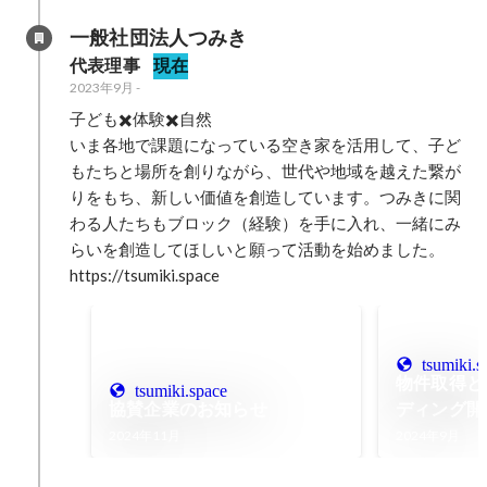
一般社団法人つみき
代表理事
現在
2023年9月
-
子ども✖️体験✖️自然

いま各地で課題になっている空き家を活用して、子ど
もたちと場所を創りながら、世代や地域を越えた繋が
りをもち、新しい価値を創造しています。つみきに関
わる人たちもブロック（経験）を手に入れ、一緒にみ
らいを創造してほしいと願って活動を始めました。

https://tsumiki.space
tsumiki.s
物件取得と
tsumiki.space
協賛企業のお知らせ
ディング開
2024年11月
2024年9月