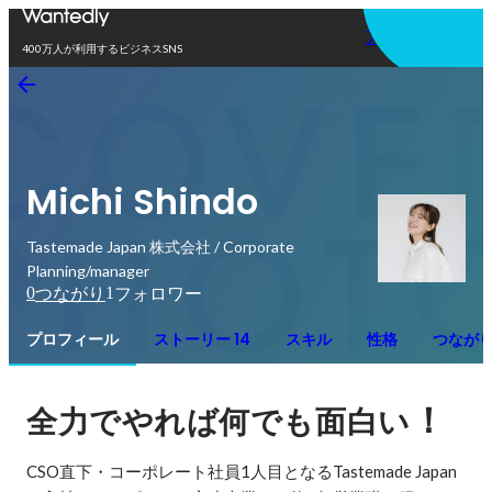
アプリを使う
400万人が利用するビジネスSNS
Michi Shindo
Tastemade Japan 株式会社 / Corporate
Planning/manager
0
1
つながり
フォロワー
プロフィール
ストーリー 14
スキル
性格
つなが
！
全力でやれば何でも面白い
CSO直下・コーポレート社員1人目となるTastemade Japan