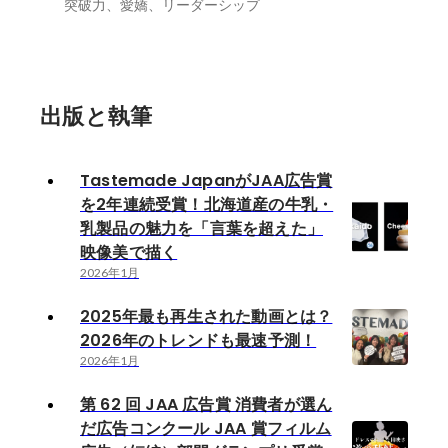
突破力、愛嬌、リーダーシップ
出版と執筆
Tastemade JapanがJAA広告賞
を2年連続受賞！北海道産の牛乳・
乳製品の魅力を「言葉を超えた」
映像美で描く
2026年1月
2025年最も再生された動画とは？
2026年のトレンドも最速予測！
2026年1月
第 62 回 JAA 広告賞 消費者が選ん
だ広告コンクール JAA 賞フィルム