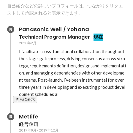
自己紹介などの詳しいプロフィールは、つながりをリクエ
ストして承認されると表示できます。
Panasonic Well / Yohana
Technical Program Manager
現在
2020年2月
-
I facilitate cross-functional collaboration throughout 
the stage-gate process, driving consensus across stra
tegy, requirements definition, design, and implementati
on, and managing dependencies with other developme
nt teams. Post-launch, I’ve been instrumental for over 
three years in developing and executing product devel
opment schedules al
さらに表示
Metlife
経営企画
2017年9月
-
2019年12月