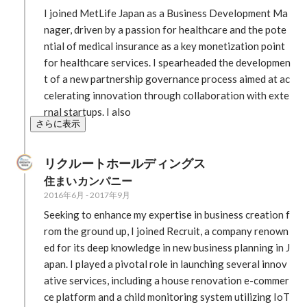
I joined MetLife Japan as a Business Development Ma
nager, driven by a passion for healthcare and the pote
ntial of medical insurance as a key monetization point 
for healthcare services. I spearheaded the developmen
t of a new partnership governance process aimed at ac
celerating innovation through collaboration with exte
rnal startups. I also
さらに表示
リクルートホールディングス
住まいカンパニー
2016年6月
-
2017年9月
Seeking to enhance my expertise in business creation f
rom the ground up, I joined Recruit, a company renown
ed for its deep knowledge in new business planning in J
apan. I played a pivotal role in launching several innov
ative services, including a house renovation e-commer
ce platform and a child monitoring system utilizing IoT 