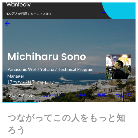
アプリを使う
400万人が利用するビジネスSNS
Michiharu Sono
Panasonic Well / Yohana / Technical Program
Manager
17
7
つながり
フォロワー
プロフィール
ストーリー
スキル
性格
つながり
つながってこの人をもっと知
ろう