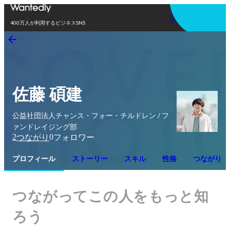
アプリを使う
400万人が利用するビジネスSNS
佐藤 碩建
公益社団法人チャンス・フォー・チルドレン / フ
ァンドレイジング部
2
0
つながり
フォロワー
プロフィール
ストーリー
スキル
性格
つながり
つながってこの人をもっと知
ろう