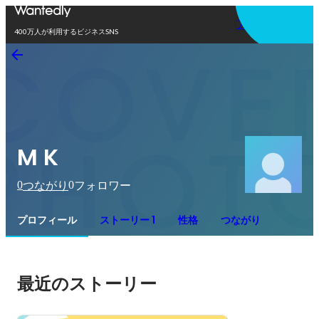
アプリを使う
400万人が利用するビジネスSNS
M K
0
0
つながり
フォロワー
プロフィール
ストーリー 1
性格
つながり
最近のストーリー