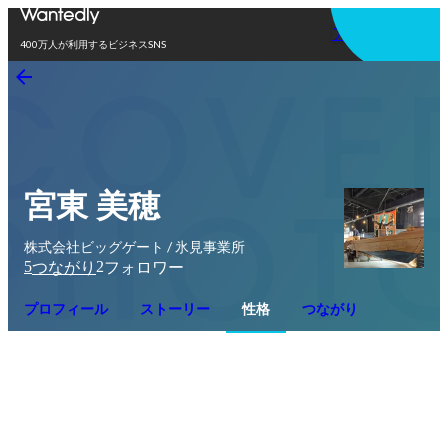
アプリを使う
400万人が利用するビジネスSNS
宮東 美穂
株式会社ビッグゲート / 氷見事業所
5
2
つながり
フォロワー
プロフィール
ストーリー
性格
つながり