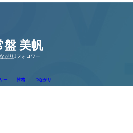
常盤 美帆
1
ながり
フォロワー
リー
性格
つながり