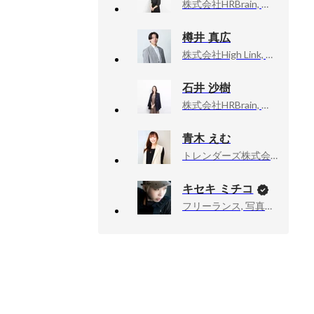
株式会社HRBrain, 人事
樽井 真広
株式会社High Link, 採用Division Leader
石井 沙樹
株式会社HRBrain, 人事本部
青木 えむ
トレンダーズ株式会社, HR戦略Div. 人事グループ 新卒採用チーム
キセキ ミチコ
フリーランス, 写真家、ドキュメンタリーカメラマン