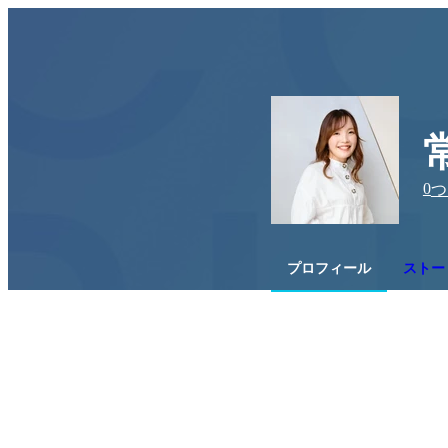
0
つ
プロフィール
ストー