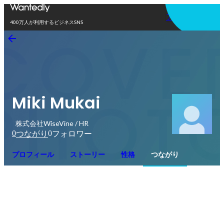
アプリを使う
400万人が利用するビジネスSNS
Miki Mukai
株式会社WiseVine / HR
0
0
つながり
フォロワー
プロフィール
ストーリー
性格
つながり