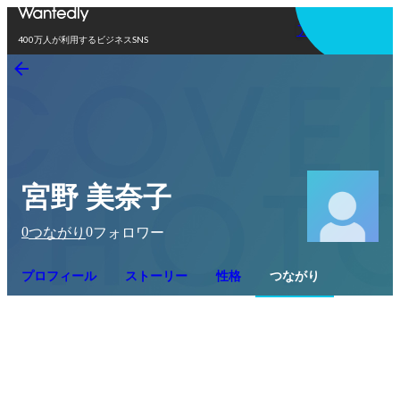
アプリを使う
400万人が利用するビジネスSNS
宮野 美奈子
0
0
つながり
フォロワー
プロフィール
ストーリー
性格
つながり