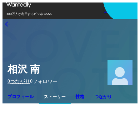
アプリを使う
400万人が利用するビジネスSNS
相沢 南
0
0
つながり
フォロワー
プロフィール
ストーリー
性格
つながり