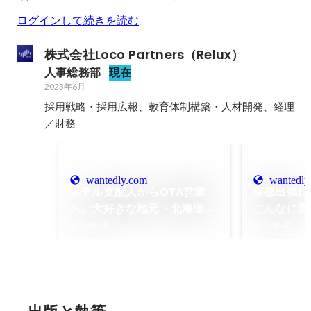
ログインして続きを読む
株式会社Loco Partners（Relux）
人事総務部
現在
2023年6月
-
採用戦略・採用広報、教育体制構築・人材開発、経理
／財務
wantedly.com
wantedly
ホテル支配人からOTA営業
京都出張に
へ。大好きな地元・北海道で
こんなに面
働くやりがいとは。 | 株式会
に足を運ぶ
2026年6月
2026年4月
社Loco Partners（Relux）
した！ | 株
Partners