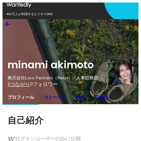
アプリを使う
400万人が利用するビジネスSNS
minami akimoto
株式会社Loco Partners（Relux） / 人事総務部
1
0
つながり
フォロワー
プロフィール
ストーリー
性格
つながり
自己紹介
ログインユーザーのみに公開