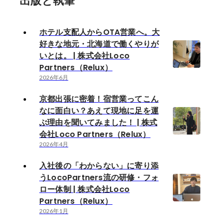
出版と執筆
ホテル支配人からOTA営業へ。大
好きな地元・北海道で働くやりが
いとは。 | 株式会社Loco
Partners（Relux）
2026年6月
京都出張に密着！宿営業ってこん
なに面白い？あえて現地に足を運
ぶ理由を聞いてみました！ | 株式
会社Loco Partners（Relux）
2026年4月
入社後の「わからない」に寄り添
うLocoPartners流の研修・フォ
ロー体制 | 株式会社Loco
Partners（Relux）
2026年1月