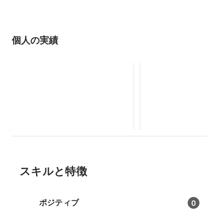
個人の実績
展示会「クリラボギャラリ
オリジナル本制作
ー」
「身近な人へのも
女性向けキャリアスクール・
インタビューで汲み取
SHElikesコミュニティの延長で、
の想いをベースに、身
展示会を開催しました。
いを伝える本を制作・
2024年2月
ービス。現在、モニタ
絵本を制作中。
スキルと特徴
ポジティブ
0