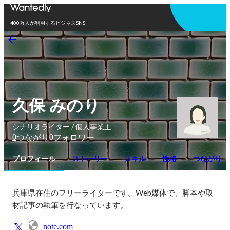
アプリを使う
400万人が利用するビジネスSNS
久保 みのり
シナリオライター / 個人事業主
0
0
つながり
フォロワー
プロフィール
ストーリー
スキル
性格
つながり
兵庫県在住のフリーライターです。Web媒体で、脚本や取
材記事の執筆を行なっています。
note.com