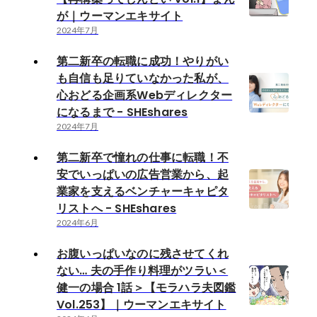
が｜ウーマンエキサイト
2024年7月
第二新卒の転職に成功！やりがい
も自信も足りていなかった私が、
心おどる企画系Webディレクター
になるまで - SHEshares
2024年7月
第二新卒で憧れの仕事に転職！不
安でいっぱいの広告営業から、起
業家を支えるベンチャーキャピタ
リストへ - SHEshares
2024年6月
お腹いっぱいなのに残させてくれ
ない… 夫の手作り料理がツラい＜
健一の場合 1話＞【モラハラ夫図鑑
Vol.253】｜ウーマンエキサイト