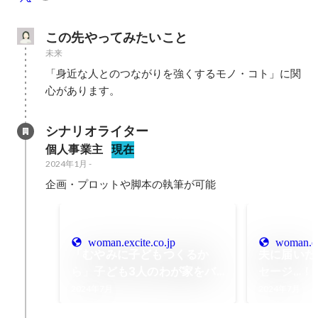
この先やってみたいこと
未来
「身近な人とのつながりを強くするモノ・コト」に関
心があります。
シナリオライター
個人事業主
現在
2024年1月
-
企画・プロットや脚本の執筆が可能
woman.excite.co.jp
woman.ex
「むやみに子どもつくるか
夫に届いた
ら」子ども3人のわが家をバ
セージ…！
カにするママ友＜一人っ子マ
きっかけは
2024年7月
2024年7月
マのマウント 1話＞【私のマ
どい Vol