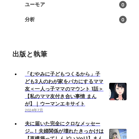
ユーモア
0
分析
0
出版と執筆
「むやみに子どもつくるから」子
ども3人のわが家をバカにするママ
友＜一人っ子ママのマウント 1話＞
【私のママ友付き合い事情 まん
が】｜ウーマンエキサイト
2024年7月
夫に届いた完全にクロなメッセー
ジ…！夫婦関係が壊れたきっかけは
【再構築ってしんどい Vol.1】まん