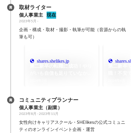
マ友付き合い事情 まんが】｜
ンエキサイ
取材ライター
ウーマンエキサイト
個人事業主
現在
2023年5月
-
企画・構成・取材・撮影・執筆が可能（音源からの執
筆も可）
shares.shelikes.jp
shares.sh
第二新卒の転職に成功！やり
第二新卒で
がいも自信も足りていなかっ
職！不安で
た私が、心おどる企画系Web
業から、起
2024年7月
2024年6月
ディレクターになるまで -
チャーキャ
SHEshares
SHEshare
コミュニティプランナー
個人事業主（副業）
2023年8月
-
2023年11月
女性向けキャリアスクール・SHElikesの公式コミュニ
ティのオンラインイベント企画・運営