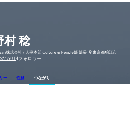
野村 稔
nsan株式会社 / 人事本部 Culture & People部 部長
東京都狛江市
4
つながり
フォロワー
リー
性格
つながり