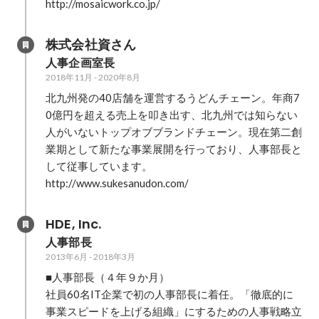
http://mosaicwork.co.jp/
株式会社資さん
人事企画室長
2018年11月
-
2020年8月
北九州発の40店舗を運営するうどんチェーン。年商7
0億円を超える売上を叩き出す、北九州では知らない
人がいないトップオブブランドチェーン。現在第二創
業期として新たな事業展開を行っており、人事部長と
して従事しています。

http://www.sukesanudon.com/
HDE, Inc.
人事部長
2013年6月
-
2018年3月
■人事部長（４年９か月）

社員60名IT企業で初の人事部長に着任。「徹底的に
事業スピードを上げる組織」にするための人事戦略立