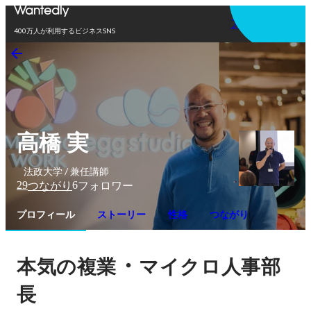
アプリを使う
400万人が利用するビジネスSNS
高橋 実
法政大学 / 兼任講師
29
6
つながり
フォロワー
プロフィール
ストーリー
性格
つながり
・
本気の複業
マイクロ人事部
長