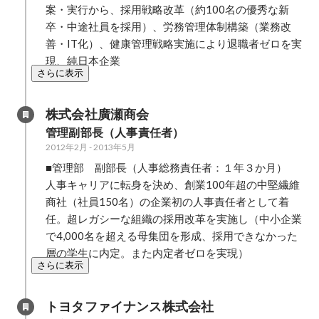
案・実行から、採用戦略改革（約100名の優秀な新
卒・中途社員を採用）、労務管理体制構築（業務改
善・IT化）、健康管理戦略実施により退職者ゼロを実
現、純日本企業
さらに表示
株式会社廣瀬商会
管理副部長（人事責任者）
2012年2月
-
2013年5月
■管理部　副部長（人事総務責任者：１年３か月）

人事キャリアに転身を決め、創業100年超の中堅繊維
商社（社員150名）の企業初の人事責任者として着
任。超レガシーな組織の採用改革を実施し（中小企業
で4,000名を超える母集団を形成、採用できなかった
層の学生に内定。また内定者ゼロを実現）
さらに表示
トヨタファイナンス株式会社