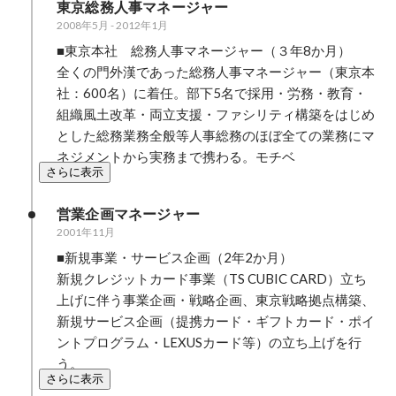
東京総務人事マネージャー
2008年5月
-
2012年1月
■東京本社　総務人事マネージャー（３年8か月）

全くの門外漢であった総務人事マネージャー（東京本
社：600名）に着任。部下5名で採用・労務・教育・
組織風土改革・両立支援・ファシリティ構築をはじめ
とした総務業務全般等人事総務のほぼ全ての業務にマ
ネジメントから実務まで携わる。モチベ
さらに表示
営業企画マネージャー
2001年11月
■新規事業・サービス企画（2年2か月）

新規クレジットカード事業（TS CUBIC CARD）立ち
上げに伴う事業企画・戦略企画、東京戦略拠点構築、
新規サービス企画（提携カード・ギフトカード・ポイ
ントプログラム・LEXUSカード等）の立ち上げを行
う。
さらに表示