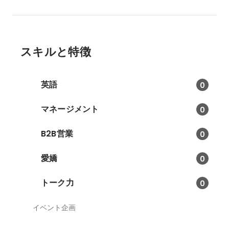
スキルと特徴
英語
0
マネージメント
0
B2B営業
0
愛嬌
0
トーク力
0
イベント企画