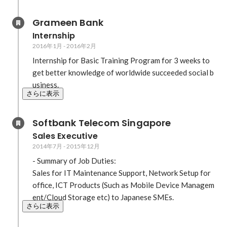
Grameen Bank
Internship
2016年1月
-
2016年2月
Internship for Basic Training Program for 3 weeks to 
get better knowledge of worldwide succeeded social b
usiness.
さらに表示
Softbank Telecom Singapore
Sales Executive
2014年7月
-
2015年12月
- Summary of Job Duties:

Sales for IT Maintenance Support, Network Setup for 
office, ICT Products (Such as Mobile Device Managem
ent/Cloud Storage etc) to Japanese SMEs. 
さらに表示