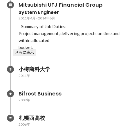
Mitsubishi UFJ Financial Group
System Engineer
2011年4月
-
2014年6月
- Summary of Job Duties:

Project management, delivering projects on time and 
within allocated

budget.
さらに表示
小樽商科大学
2011年
Bifröst Business
2009年
札幌西高校
2006年