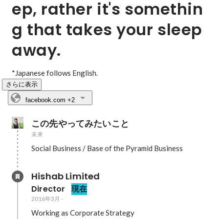
ep, rather it's somethin
g that takes your sleep 
away.
*Japanese follows English.
さらに表示
facebook.com
+2
この先やってみたいこと
未来
Social Business / Base of the Pyramid Business
Hishab Limited
Director
現在
2016年3月
-
Working as Corporate Strategy