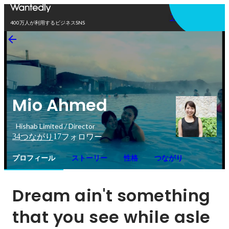
アプリを使う
400万人が利用するビジネスSNS
Mio Ahmed
Hishab Limited / Director
34
17
つながり
フォロワー
プロフィール
ストーリー
性格
つながり
Dream ain't something 
that you see while asle