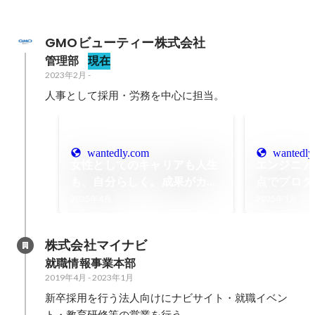
GMOビューティー株式会社
管理部
現在
2023年2月
-
人事として採用・労務を中心に担当。
wantedly.com
wantedly
女性としてのキャリアも人生
エンジニア
も、自分らしく。成果がカタ
点でプロダ
チになる喜び。
目指すは「
2025年4月
2025年1月
株式会社マイナビ
就職情報事業本部
2019年4月
-
2023年1月
新卒採用を行う法人向けにナビサイト・就職イベン
ト・教育研修等の営業を行う。