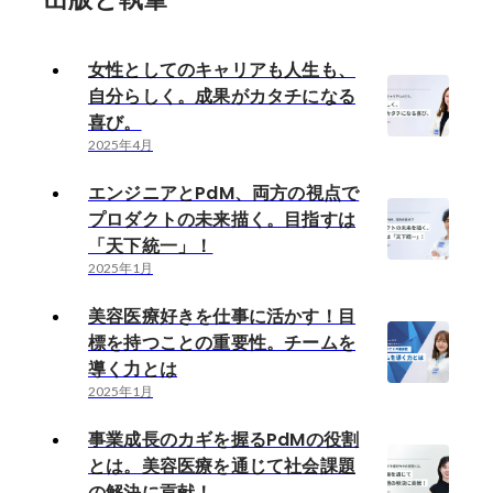
女性としてのキャリアも人生も、
自分らしく。成果がカタチになる
喜び。
2025年4月
エンジニアとPdM、両方の視点で
プロダクトの未来描く。目指すは
「天下統一」！
2025年1月
美容医療好きを仕事に活かす！目
標を持つことの重要性。チームを
導く力とは
2025年1月
事業成長のカギを握るPdMの役割
とは。美容医療を通じて社会課題
の解決に貢献！