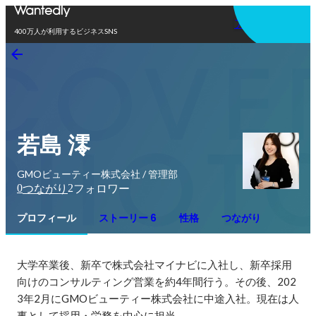
アプリを使う
400万人が利用するビジネスSNS
若島 澪
GMOビューティー株式会社 / 管理部
0
2
つながり
フォロワー
プロフィール
ストーリー 6
性格
つながり
大学卒業後、新卒で株式会社マイナビに入社し、新卒採用
向けのコンサルティング営業を約4年間行う。その後、202
3年2月にGMOビューティー株式会社に中途入社。現在は人
事として採用・労務を中心に担当。
