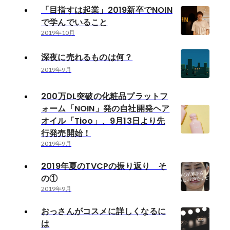
「目指すは起業」2019新卒でNOIN
で学んでいること
2019年10月
深夜に売れるものは何？
2019年9月
200万DL突破の化粧品プラットフ
ォーム「NOIN」発の自社開発ヘア
オイル「Tioo」、9月13日より先
行発売開始！
2019年9月
2019年夏のTVCPの振り返り そ
の①
2019年9月
おっさんがコスメに詳しくなるに
は