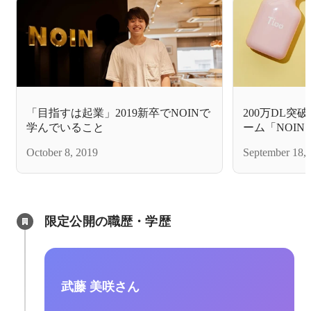
「目指すは起業」2019新卒でNOINで
200万DL
学んでいること
ーム「NOI
ル「Tioo」
October 8, 2019
September 18,
始！
限定公開の職歴・学歴
武藤 美咲さん