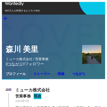
アプリを使う
400万人が利用するビジネスSNS
森川 美里
ミューカ株式会社 / 営業事務
0
0
つながり
フォロワー
プロフィール
ストーリー
性格
つながり
ミューカ株式会社
営業事務
現在
2023年9月
-