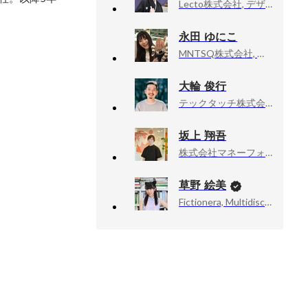
Lecto株式会社, デザイナー
永田 ゆにこ
MNTSQ株式会社, マーケティング
大輪 俊行
テックタッチ株式会社, UX/UI Designer
坂上 翔吾
株式会社マネーフォワード, Designer
草野 絵美
Fictionera, Multidisciplinary Artist / CEO / Co-Founder