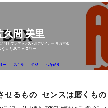
佐久間 美里
会社セブンデックス / UIデザイナー
東京都
36
つながり
フォロワー
リー
スキル
性格
つながり
させるもの
センスは磨くもの
サービスの立ち上げに従事後、2020年に株式会社セブンデックスへ