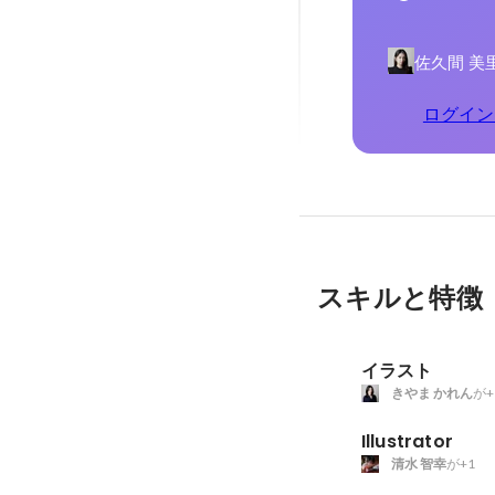
佐久間 美
ログイン
スキルと特徴
イラスト
きやま かれん
が+
Illustrator
清水 智幸
が+1