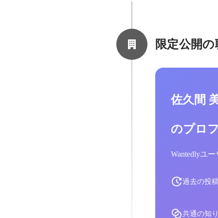
限定公開の
佐久間 
のプロ
Wantedl
過去の投
共通の知