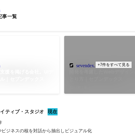
m
記事一覧
+7件をすべて見る
m
sevendex.com
支援を掲げる会社。UIデ
開発を考慮したWebデザイン
アル｜セブンデックス
とり方｜セブンデックス
2022年1月
エイティブ・スタジオ
現在


やビジネスの核を対話から抽出しビジュアル化
