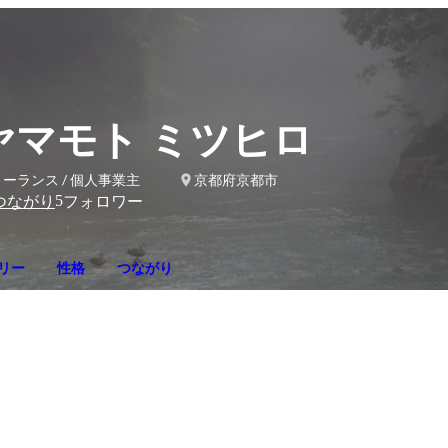
ヤマモト ミツヒロ
ーランス / 個人事業主
京都府京都市
5
つながり
フォロワー
リー
性格
つながり