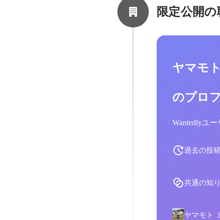
限定公開の
ヤマモト
のプロ
Wantedl
過去の投
共通の知
ヤマモト 