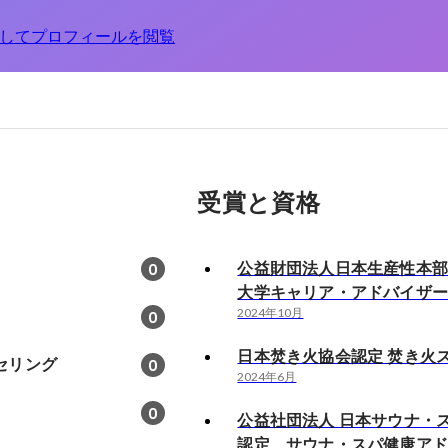
してプロフィールを閲覧
受賞と資格
公益財団法人日本生産性本
0
大学キャリア・アドバイザ
2024年10月
0
日本焚き火協会認定 焚き火
セリング
0
2024年6月
0
公益社団法人 日本サウナ・
認定 サウナ・スパ健康ア