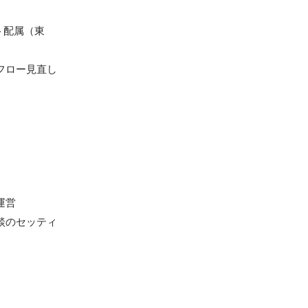
ト配属（東
フロー見直し
営

談のセッティ