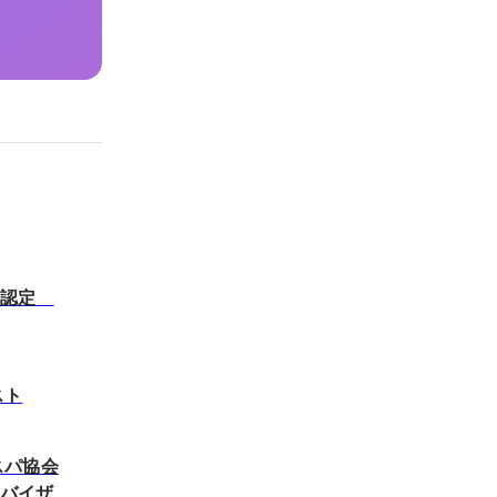
部認定
ー
スト
スパ協会
ドバイザ