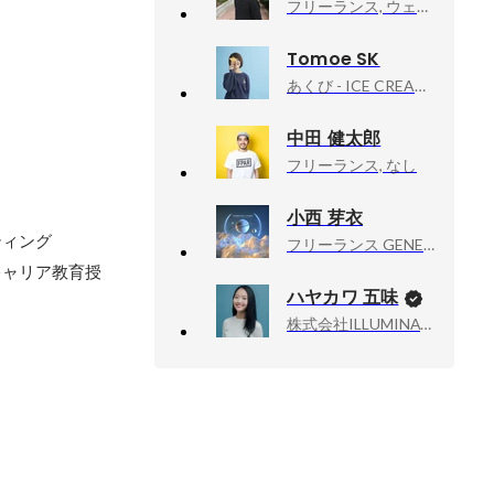
フリーランス, ウェブエンジニア
Tomoe SK
あくび - ICE CREAM &CRAFT BEER, 店長
中田 健太郎
フリーランス, なし
小西 芽衣
ィング

フリーランス GENERATIVE ART STUDIO, CG アーティスト
キャリア教育授
ハヤカワ 五味
株式会社ILLUMINATE, 代表取締役