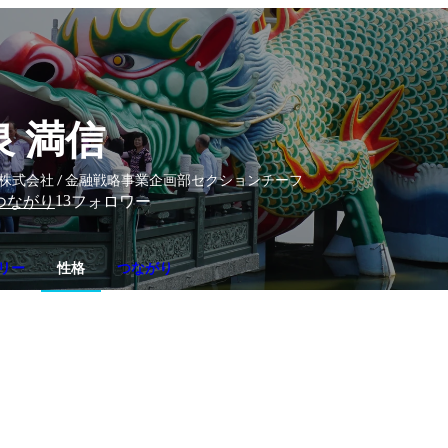
泉 満信
S株式会社 / 金融戦略事業企画部セクションチーフ
13
つながり
フォロワー
リー
性格
つながり