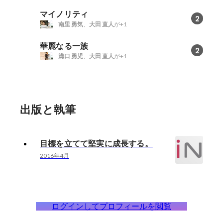
マイノリティ
2
南里 勇気
、
大田 直人
が+1
華麗なる一族
2
溝口 勇児
、
大田 直人
が+1
出版と執筆
目標を立てて堅実に成長する。
2016年4月
ログインしてプロフィールを閲覧