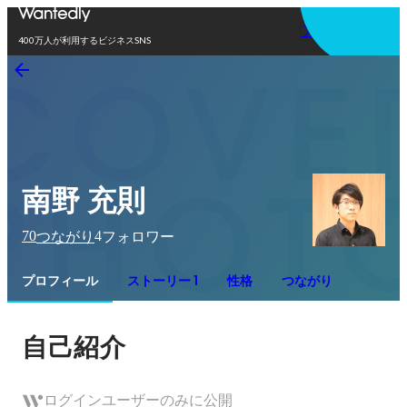
アプリを使う
400万人が利用するビジネスSNS
南野 充則
70
4
つながり
フォロワー
プロフィール
ストーリー 1
性格
つながり
自己紹介
ログインユーザーのみに公開