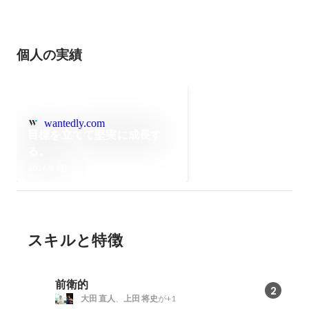
個人の実績
wantedly.com
目標を立てて堅実に成長す
る。
2016年4月
スキルと特徴
前衛的
2
大田 直人
、
上田 将史
が+1