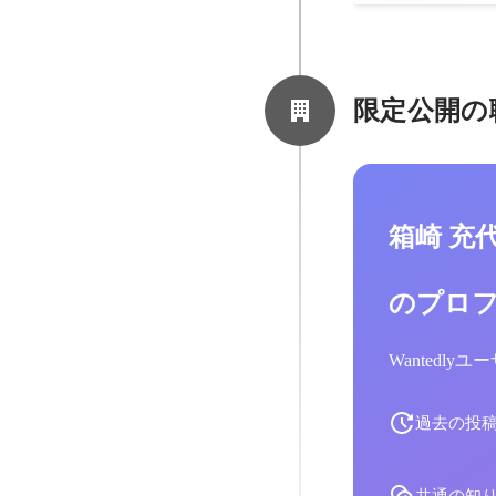
限定公開の
箱崎 充
のプロ
Wantedl
過去の投