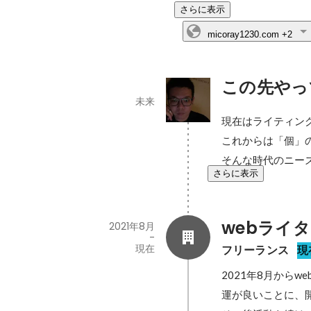
さらに表示
micoray1230.com
+2
この先やっ
未来
現在はライティン
これからは「個」
そんな時代のニー
さらに表示
webライ
2021年8月
-
現在
フリーランス
現
2021年8月からw
運が良いことに、