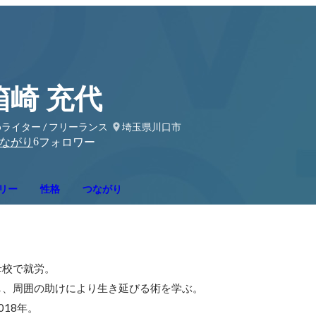
箱崎 充代
bライター / フリーランス
埼玉県川口市
6
ながり
フォロワー
リー
性格
つながり


校で就労。

、周囲の助けにより生き延びる術を学ぶ。

18年。