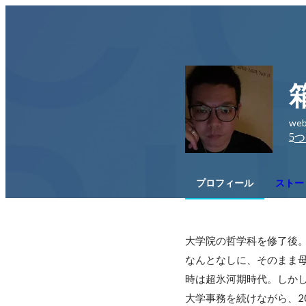
we
5
つ
プロフィール
ストー
大学院の哲学科を修了後。
なんとなしに、そのまま母
時は超氷河期時代。しかし
大学事務を続けながら、20