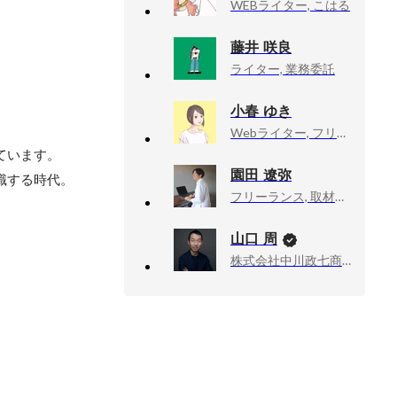
WEBライター, こはる
藤井 咲良
ライター, 業務委託
小春 ゆき
Webライター, フリーランス
います。

園田 遼弥
する時代。

フリーランス, 取材ライター・編集者
山口 周
株式会社中川政七商店, 社外取締役