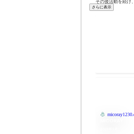
その後活動を続け
さらに表示
インタビュー
インタビュー記事
ビュー記事は、人
考錯誤するのが面
2023年8月
micoray1230
MiCORAY
2023年2月