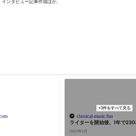
、インタビュー記事作成ほか、
記事作成
の最新版です。 新規メディア様の創設者の方々のインタビュー記事を担
の魅力を表現するのが醍醐味。 インタビュイーのキャラクターを深堀
白い。
+3件をすべて見る
.com
classical-music.fun
ライターを開始後、1年で23
2023年2月