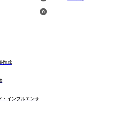
0
事作成
始
ノ・インフルエンサ