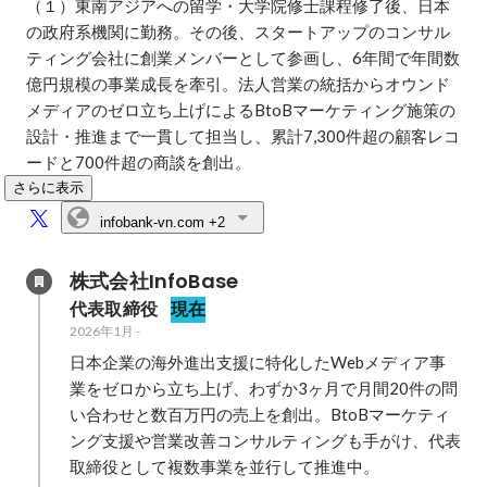
（１）東南アジアへの留学・大学院修士課程修了後、日本
の政府系機関に勤務。その後、スタートアップのコンサル
ティング会社に創業メンバーとして参画し、6年間で年間数
億円規模の事業成長を牽引。法人営業の統括からオウンド
メディアのゼロ立ち上げによるBtoBマーケティング施策の
設計・推進まで一貫して担当し、累計7,300件超の顧客レコ
ードと700件超の商談を創出。
さらに表示
infobank-vn.com
+2
株式会社InfoBase
代表取締役
現在
2026年1月
-
日本企業の海外進出支援に特化したWebメディア事
業をゼロから立ち上げ、わずか3ヶ月で月間20件の問
い合わせと数百万円の売上を創出。BtoBマーケティ
ング支援や営業改善コンサルティングも手がけ、代表
取締役として複数事業を並行して推進中。