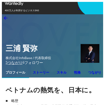
アプリを使う
400万人が利用するビジネスSNS
三浦 賢弥
株式会社InfoBase / 代表取締役
5
6
つながり
フォロワー
プロフィール
ストーリー
スキル
性格
つながり
、
。
ベトナムの熱気を
日本に
■　略歴
