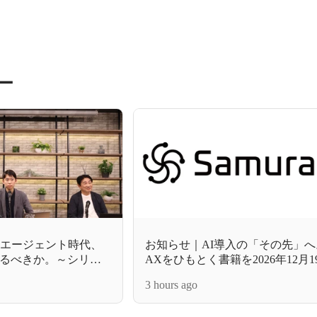
ー
Iエージェント時代、
お知らせ｜AI導入の「その先」
るべきか。～シリコ
AXをひもとく書籍を2026年12月
から学ぶ～
予定！
3 hours ago