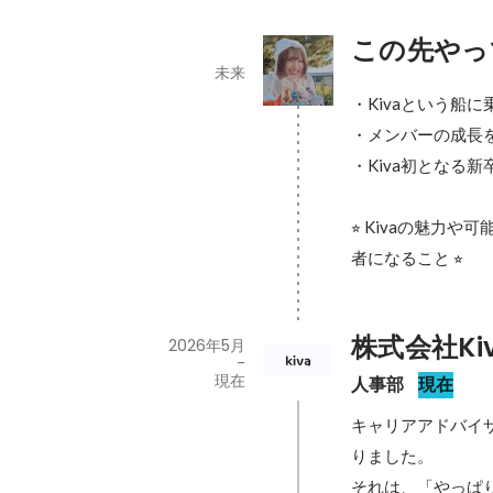
この先やっ
未来
・Kivaという船
・メンバーの成長を
・Kiva初となる新
⭐︎ Kivaの魅
者になること ⭐︎
株式会社Ki
2026年5月
-
現在
人事部
現在
キャリアアドバイ
りました。

それは、「やっぱ