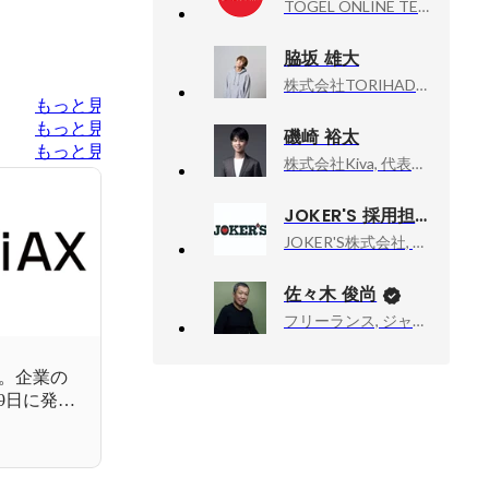
TOGEL ONLINE TERPERCAYA, SITUS JUDI ONLINE TERPERCAYA SE INDONESIA RAYA
脇坂 雄大
株式会社TORIHADA, 人事
もっと見る
もっと見る
磯崎 裕太
もっと見る
株式会社Kiva, 代表取締役社長
JOKER'S 採用担当
JOKER'S株式会社, 採用担当
佐々木 俊尚
フリーランス, ジャーナリスト・作家
へ。企業の
19日に発売