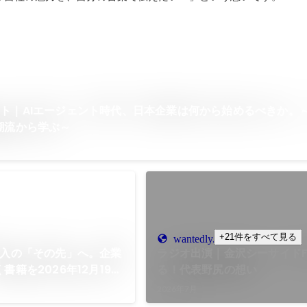
ト｜AIエージェント時代、日本企業は何から始めるべきか。
潮流から学ぶ～
+21件をすべて見る
wantedly.com
導入の「その先」へ。企業
ラジオ出演｜金沢シーサイド
書籍を2026年12月19日
る！代表野尻の想い
2026年7月