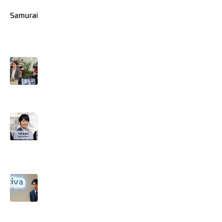
ド
始
レ
白