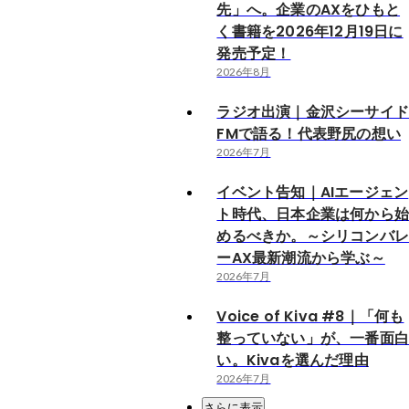
先」へ。企業のAXをひもと
く書籍を2026年12月19日に
発売予定！
2026年8月
ラジオ出演｜金沢シーサイ
FMで語る！代表野尻の想い
2026年7月
イベント告知｜AIエージェン
ト時代、日本企業は何から
めるべきか。～シリコンバ
ーAX最新潮流から学ぶ～
2026年7月
Voice of Kiva #8｜「何も
整っていない」が、一番面
い。Kivaを選んだ理由
2026年7月
さらに表示