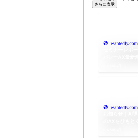
さらに表示
wantedly.com
セミナーレポー
バレーAX最新
2026年8月
wantedly.com
お知らせ｜AI
のAXをひもとく
に発売予定！
2026年8月