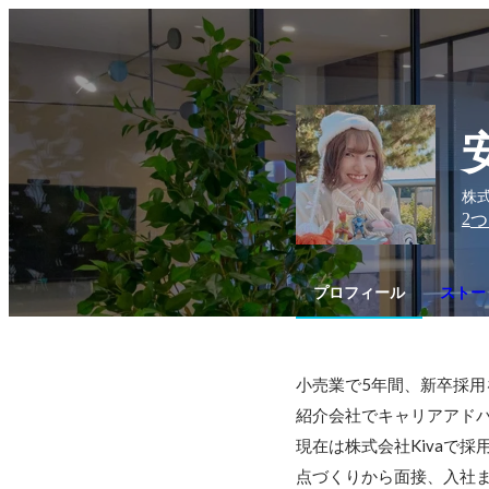
株式
2
つ
プロフィール
ストー
小売業で5年間、新卒採
紹介会社でキャリアアドバ
現在は株式会社Kivaで
点づくりから面接、入社