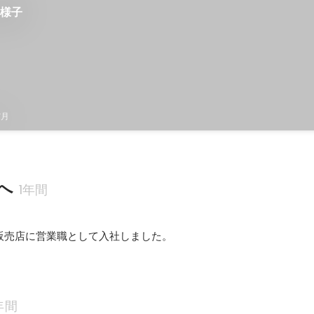
の様子
7月
へ
1年間
販売店に営業職として入社しました。
年間