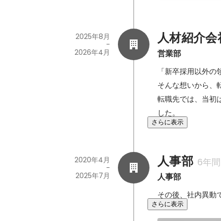
人材紹介会
2025年8月
-
2026年4月
営業部
「新卒採用以外の領
そんな想いから、転
転職先では、当初
した。
さらに表示
人事部
2020年4月
6年間
-
2025年7月
人事部
その後、社内異動
さらに表示