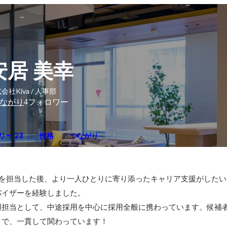
安居 美幸
会社Kiva / 人事部
4
ながり
フォロワー
リー 23
性格
つながり
用を担当した後、より一人ひとりに寄り添ったキャリア支援がしたい
イザーを経験しました。

採用担当として、中途採用を中心に採用全般に携わっています。候補
まで、一貫して関わっています！