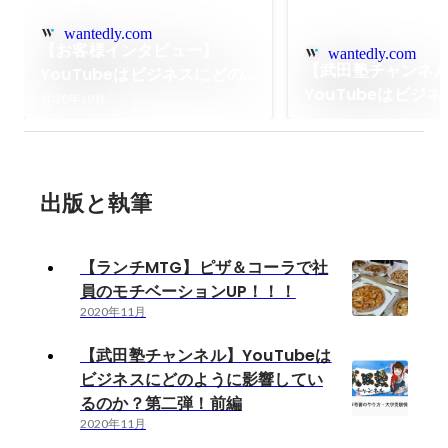
wantedly.com
【お客様インタビュー】
wantedly.com
【武田塾チャンネ
YouTubeはビジネスにどの
YouTubeはビジ
ように影響しているのか？第
2020年10月
ように影響してい
一弾！後編
二弾！後編
出版と執筆
【ランチMTG】ピザ＆コーラで社
員のモチベーションUP！！！
2020年11月
【武田塾チャンネル】YouTubeは
ビジネスにどのように影響してい
るのか？第二弾！前編
2020年11月