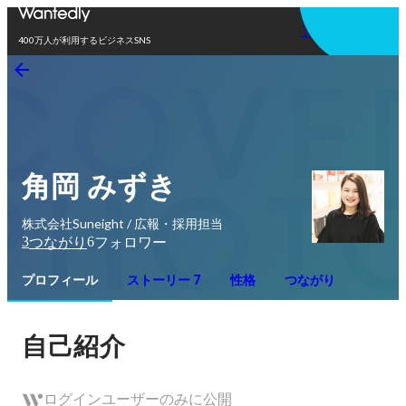
アプリを使う
400万人が利用するビジネスSNS
角岡 みずき
株式会社Suneight / 広報・採用担当
3
6
つながり
フォロワー
プロフィール
ストーリー 7
性格
つながり
自己紹介
ログインユーザーのみに公開