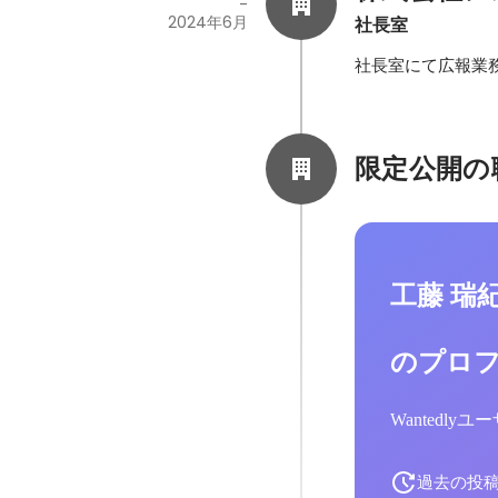
-
2024年6月
社長室
社長室にて広報業
限定公開の
工藤 瑞
のプロ
Wantedl
過去の投