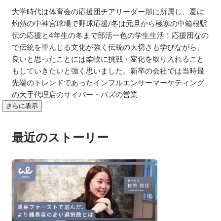
大学時代は体育会の応援団チアリーダー部に所属し、夏は
灼熱の中神宮球場で野球応援/冬は元旦から極寒の中箱根駅
伝の応援と4年生の冬まで部活一色の学生生活！応援団なの
で伝統を重んじる文化が強く伝統の大切さも学びながら、
良いと思ったことには柔軟に挑戦・変化を取り入れること
もしていきたいと強く思いました。新卒の会社では当時最
先端のトレンドであったインフルエンサーマーケティング
の大手代理店のサイバー・バズの営業
さらに表示
最近のストーリー