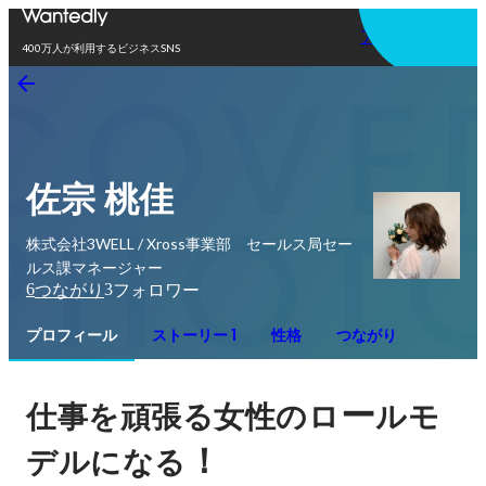
アプリを使う
400万人が利用するビジネスSNS
佐宗 桃佳
株式会社3WELL / Xross事業部 セールス局セー
ルス課マネージャー
6
3
つながり
フォロワー
プロフィール
ストーリー 1
性格
つながり
ー
仕事を頑張る女性のロ
ルモ
！
デルになる