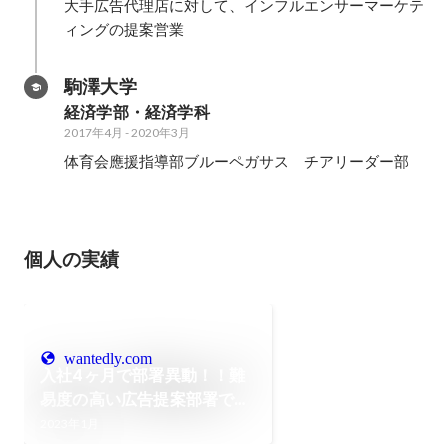
大手広告代理店に対して、インフルエンサーマーケテ
ィングの提案営業
駒澤大学
経済学部・経済学科
2017年4月
-
2020年3月
体育会應援指導部ブルーペガサス　チアリーダー部
個人の実績
wantedly.com
入社4ヶ月で部署異動！！難
易度の高い広告提案部署で彼
女が社長賞を獲るまでのスト
2023年1月
ーリー。