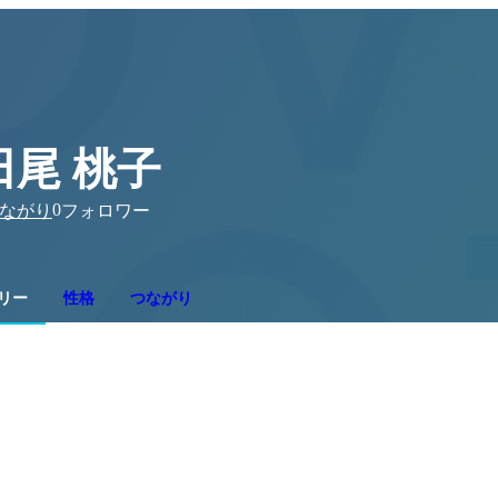
田尾 桃子
0
ながり
フォロワー
リー
性格
つながり