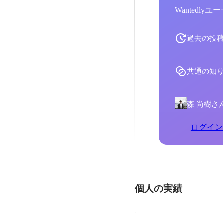
Wantedl
過去の投
共通の知
森 尚樹さ
ログイン
個人の実績