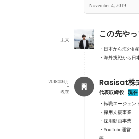
November 4, 2019
この先やっ
未来
・日本から海外挑戦
・海外挑戦から日
Rasisat
2018年6月
-
現在
代表取締役
現在
・転職エージェント
・採用支援事業

・採用動画事業

・YouTube運営

等