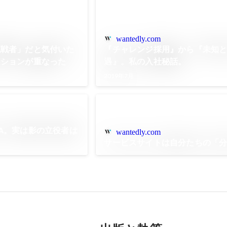
wantedly.com
挑戦者」だと気付いた
『チャレンジ採用』から『未知
ッションが重なった
遇』。私の入社秘話。
2019年7月
A。実は影の立役者は
wantedly.com
サービスサイトは自分たちの「