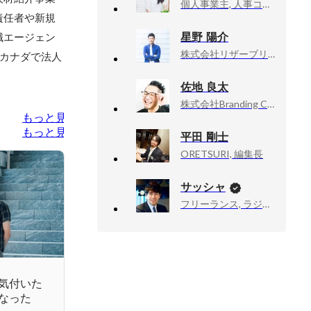
個人事業主, 人事コンサルタント
責任者や新規
星野 陽介
職エージェン
株式会社リザーブリンク, 事業開発部
にカナダで法人
佐地 良太
株式会社Branding Career, 代表取締役CEO
もっと見る
もっと見る
平田 剛士
ORETSURI, 編集長
サッシャ
フリーランス, ラジオDJ・ナビゲーター
気付いた
なった