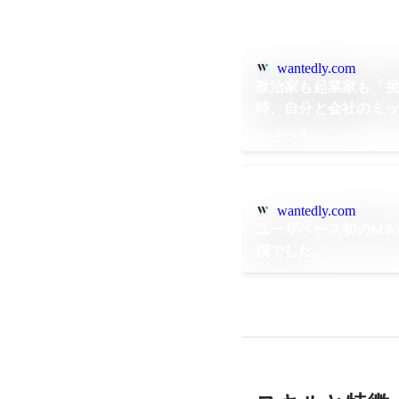
wantedly.com
政治家も起業家も「
時、自分と会社のミ
2019年8月
wantedly.com
ユーザベース初のM&
僕でした。