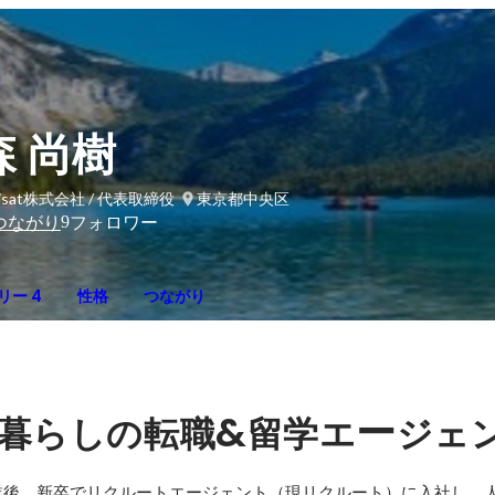
森 尚樹
sisat株式会社 / 代表取締役
東京都中央区
9
つながり
フォロワー
リー 4
性格
つながり
&
ー
暮らしの転職
留学エ
ジェ
業後、新卒でリクルートエージェント（現リクルート）に入社し、