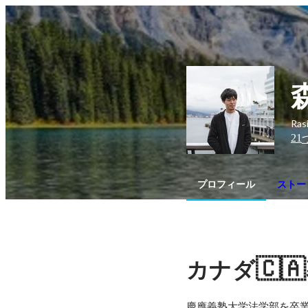
Ra
21
プロフィール
ストー
🇨🇦
カナダ
慶應義塾大学法学部を卒