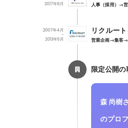
2017年6月
人事（採用）→
リクルート
2007年4月
-
2013年5月
営業企画→集客→
限定公開の
森 尚樹
のプロ