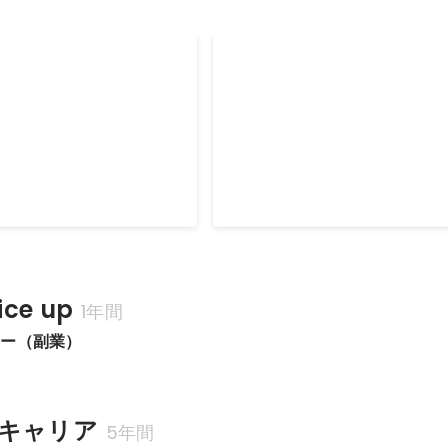
ント事業新規立ち上げ
カナダへの家族移住情報発信
を中心としたSNS経由
2021年1月
ce up
1年間
サー（副業）
キャリア
5年間