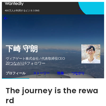
アプリを使う
400万人が利用するビジネスSNS
下崎 守朗
ヴィアゲート株式会社 / 代表取締役CEO
20
6
つながり
フォロワー
プロフィール
ストーリー
性格
つながり
The journey is the rewa
rd