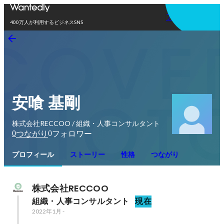
アプリを使う
400万人が利用するビジネスSNS
安喰 基剛
株式会社RECCOO / 組織・人事コンサルタント
0
0
つながり
フォロワー
プロフィール
ストーリー
性格
つながり
株式会社RECCOO
組織・人事コンサルタント
現在
2022年1月
-