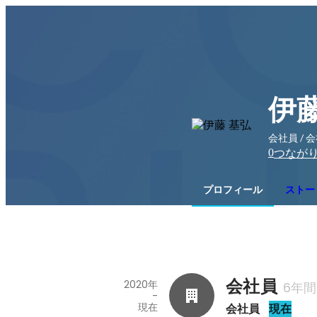
伊藤
会社員 / 
0
つなが
プロフィール
ストー
会社員
2020年
6年間
-
現在
会社員
現在