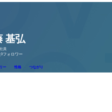
 基弘
会社員
0
り
フォロワー
リー
性格
つながり