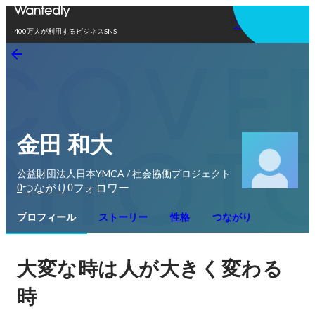
アプリを使う
400万人が利用するビジネスSNS
金田 和大
公益財団法人日本YMCA / 社会協働プロジェクト
0
0
つながり
フォロワー
プロフィール
ストーリー
性格
つながり
大変な時は人が大きく変わる
時