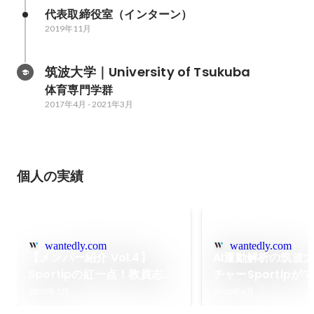
代表取締役室（インターン）
2019年11月
筑波大学｜University of Tsukuba
体育専門学群
2017年4月
-
2021年3月
個人の実績
wantedly.com
wantedly.com
【メンバー紹介 Vol.4】
AI運動解析の筑波
Sportipの紅一点！教員志望
チャーSportipが
の彼女が期待するAI社会の展
ベンチャーズ・DEE
2020年1月
2020年6月
望とは？
Deportare Part