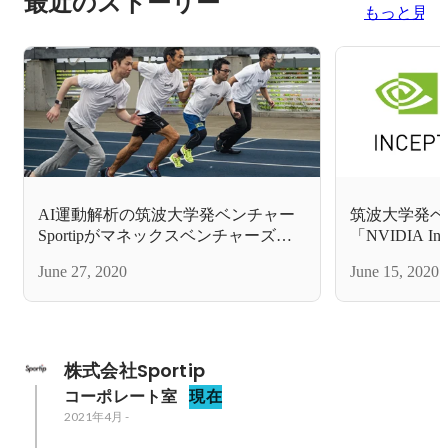
最近のストーリー
もっと見る
AI運動解析の筑波大学発ベンチャー
筑波大学発ベンチ
Sportipがマネックスベンチャーズ・
「NVIDIA In
DEEPCORE・Deportare Partners等から
ートナーに認
June 27, 2020
June 15, 2020
数千万の資金調達
株式会社Sportip
コーポレート室
現在
2021年4月
-