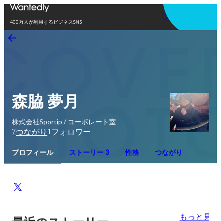
アプリを使う
400万人が利用するビジネスSNS
森脇 夢月
株式会社Sportip / コーポレート室
7
1
つながり
フォロワー
プロフィール
ストーリー 3
性格
つながり
もっと見る