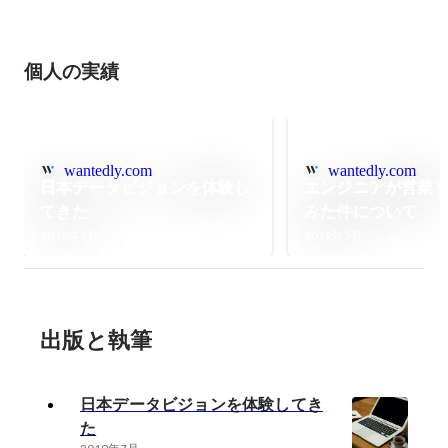
個人の実績
wantedly.com
wantedly.com
日本データビジョンを体験し
エンジニアが営業
てきた
みた件について
2019年7月
2019年5月
出版と執筆
日本データビジョンを体験してき
た