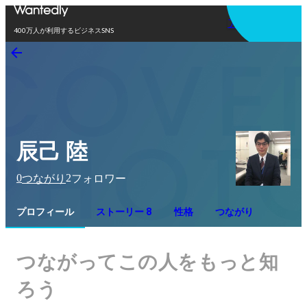
アプリを使う
400万人が利用するビジネスSNS
辰己 陸
0
2
つながり
フォロワー
プロフィール
ストーリー 8
性格
つながり
つながってこの人をもっと知
ろう