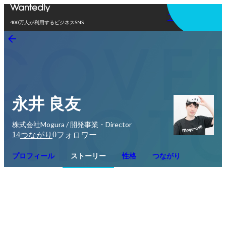
アプリを使う
400万人が利用するビジネスSNS
永井 良友
株式会社Mogura / 開発事業・Director
14
0
つながり
フォロワー
プロフィール
ストーリー
性格
つながり